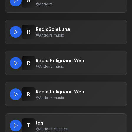
A
Andorra
RadioSoleLuna
R
Andorra
·
music
Radio Polignano Web
R
Andorra
·
music
Radio Polignano Web
R
Andorra
·
music
tch
T
Andorra
·
classical