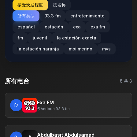
按受欢迎程度
按名称
所有类型
93.3 fm
entretenimiento
español
estación
exa
exa fm
fm
juvenil
la estación exacta
la estación naranja
moi merino
mvs
所有电台
8
共
8
Exa FM
Andorra
·
93.3 fm
Abdulbasit Abdulsamad