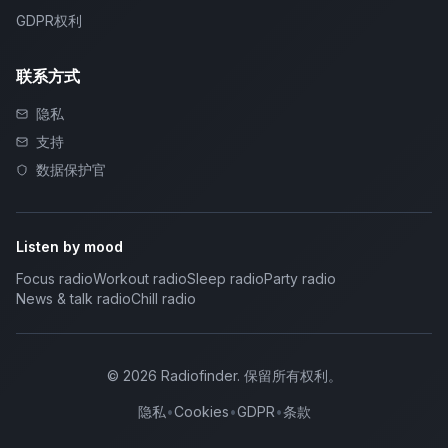
GDPR权利
联系方式
隐私
支持
数据保护官
Listen by mood
Focus radio
Workout radio
Sleep radio
Party radio
News & talk radio
Chill radio
©
2026
Radiofinder
.
保留所有权利。
隐私
•
Cookies
•
GDPR
•
条款