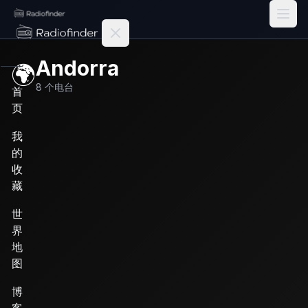
Radiofinder home
Andorra
🌍
8
个电台
首
页
我
的
收
藏
世
界
地
图
博