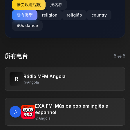
按受欢迎程度
按名称
所有类型
religion
religião
country
90s dance
所有电台
8
共
8
Rádio MFM Angola
R
Angola
EXA FM: Música pop em inglês e
espanhol
Angola