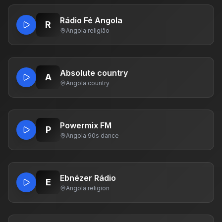
Rádio Fé Angola
R
Angola
·
religião
Absolute country
A
Angola
·
country
Powermix FM
P
Angola
·
90s dance
Ebnézer Rádio
E
Angola
·
religion