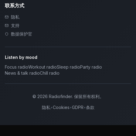
联系方式
隐私
支持
数据保护官
Listen by mood
Focus radio
Workout radio
Sleep radio
Party radio
News & talk radio
Chill radio
©
2026
Radiofinder
.
保留所有权利。
隐私
•
Cookies
•
GDPR
•
条款