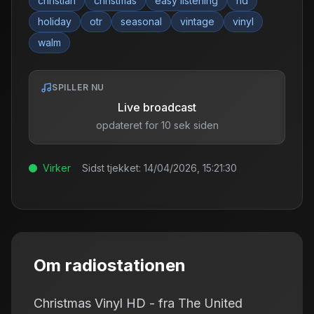
christian
christmas
easy listening
hd
holiday
otr
seasonal
vintage
vinyl
walm
SPILLER NU
Live broadcast
opdateret for 10 sek siden
Virker
Sidst tjekket:
14/04/2026, 15:21:30
Om radiostationen
Christmas Vinyl HD - fra The United