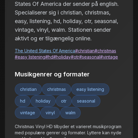
States Of America der sender på english.
Specialiserer sig i christian, christmas,
easy, listening, hd, holiday, otr, seasonal,
vintage, vinyl, walm. Stationen sender
aktivt og er tilgængelig online.
The United States Of America
#
christian
#
christmas
#
easy listening
#
hd
#
holiday
#
otr
#
seasonal
#
vintage
Musikgenrer og formater
christian
christmas
easy listening
hd
holiday
otr
seasonal
vintage
vinyl
walm
Christmas Vinyl HD tilbyder et varieret musikprogram
med populære genrer og formater. Lyttere kan nyde