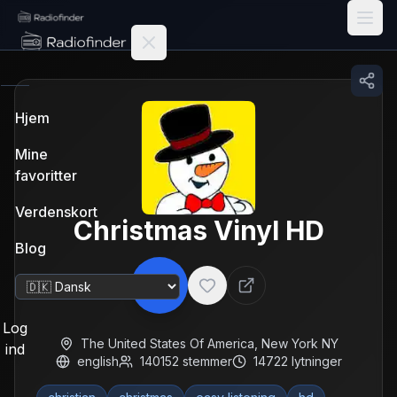
Radiofinder home
Hjem
Mine
favoritter
Verdenskort
Christmas Vinyl HD
Blog
Skift sprog
Log
The United States Of America
,
New York NY
ind
english
140152
stemmer
14722
lytninger