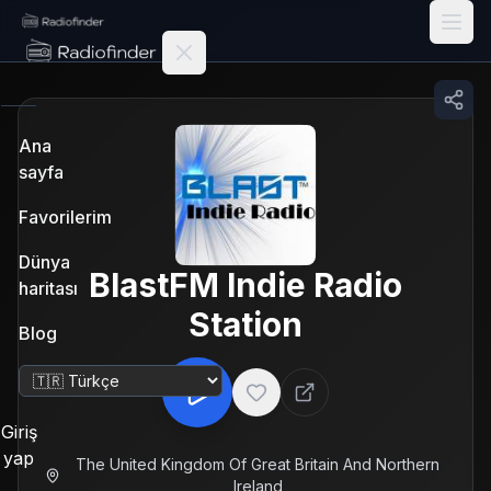
Radiofinder home
Ana
sayfa
Favorilerim
Dünya
BlastFM Indie Radio
haritası
Station
Blog
Dili değiştir
Giriş
yap
The United Kingdom Of Great Britain And Northern
Ireland